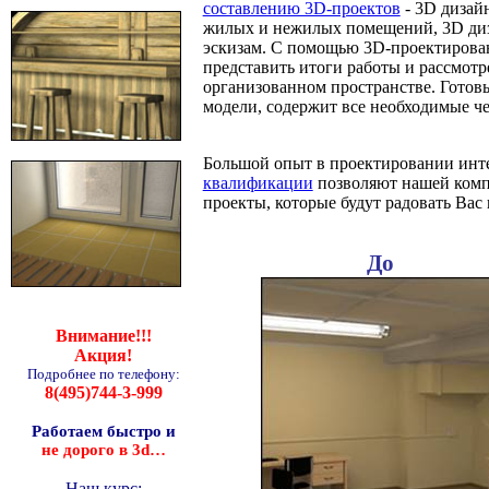
составлению 3D-проектов
- 3D дизай
жилых и нежилых помещений, 3D ди
эскизам. С помощью 3D-проектирова
представить итоги работы и рассмотр
организованном пространстве. Готов
модели, содержит все необходимые ч
Большой опыт в проектировании инт
квалификации
позволяют нашей комп
проекты, которые будут радовать Вас 
До
Внимание!!!
Акция!
Подробнее по телефону:
8(495)744-3-999
Работаем быстро и
не дорого в 3
d
…
Наш курс: